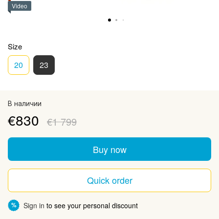
Video
Size
20
23
В наличии
€830
€1 799
Buy now
Quick order
Sign in
to see your personal discount
%