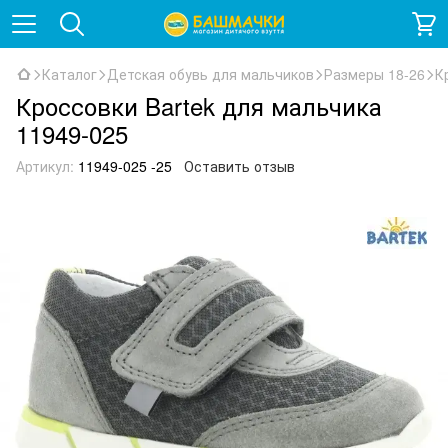
Каталог
Детская обувь для мальчиков
Размеры 18-26
К
Кроссовки Bartek для мальчика
11949-025
Артикул:
11949-025 -25
Оставить отзыв