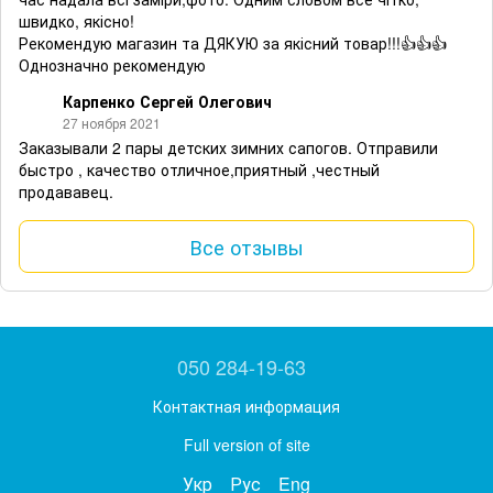
швидко, якісно!
Рекомендую магазин та ДЯКУЮ за якісний товар!!!👍👍👍
Однозначно рекомендую
Карпенко Сергей Олегович
27 ноября 2021
Заказывали 2 пары детских зимних сапогов. Отправили
быстро , качество отличное,приятный ,честный
продававец.
Все отзывы
050 284-19-63
Контактная информация
Full version of site
Укр
Рус
Eng