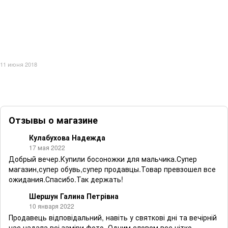
11 июня 2018
Отзывы о магазине
Кулабухова Надежда
17 мая 2022
Добрый вечер.Купили босоножки для мальчика.Супер
магазин,супер обувь,супер продавцы.Товар превзошел все
ожидания.Спасибо.Так держать!
Шершун Галина Петрівна
10 января 2022
Продавець відповідальний, навіть у святкові дні та вечірній
час надала всі заміри,фото. Одним словом все чітко,