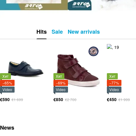
Hits
Sale
New arrivals
Хит
Хит
Хит
−65%
−69%
−77%
Video
Video
Video
€590
€850
€450
€1 699
€2 700
€1 999
News