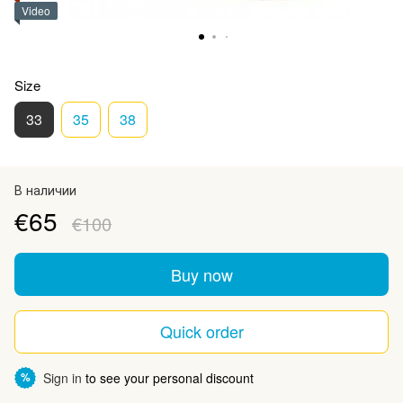
Video
Size
33
35
38
В наличии
€65
€100
Buy now
Quick order
Sign in
to see your personal discount
%