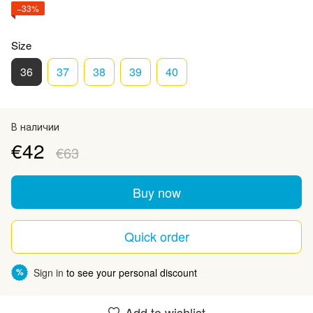
−33%
Size
36
37
38
39
40
В наличии
€42
€63
Buy now
Quick order
Sign in
to see your personal discount
%
Add to wishlist