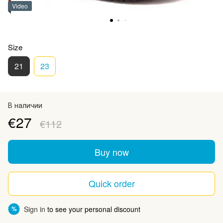
Video
Size
21
23
В наличии
€27
€112
Buy now
Quick order
Sign in
to see your personal discount
%