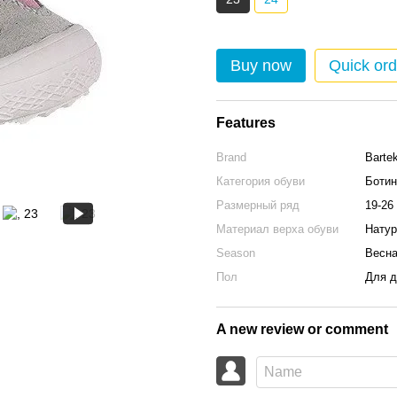
Buy now
Quick ord
Features
Brand
Barte
Категория обуви
Ботин
Размерный ряд
19-26
Материал верха обуви
Натур
Season
Весна
Пол
Для д
A new review or comment