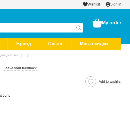
Wishlist
Sign in
My order
Бренд
Сезон
Мега скидки
 для девочек
Leave your feedback
Add to wishlist
scount