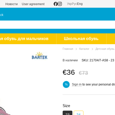
Укр
Рус
Eng
Новости
User agreement
ack
ая обувь для мальчиков
Школьная обувь
Главная
Каталог
Детская обувь
В наличии
SKU: 21704/7-AS8 - 23
€36
€73
Sign in
to see your personal di
%
Size
23
24