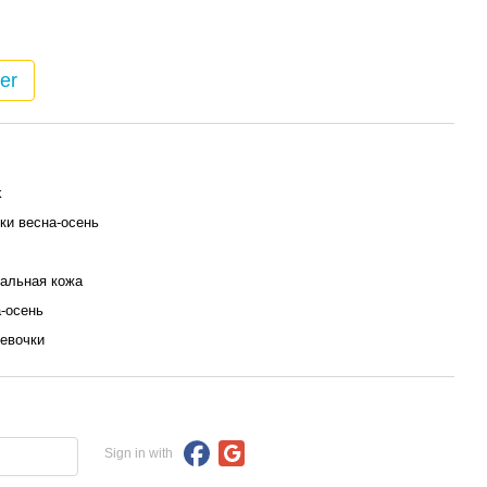
er
k
ки весна-осень
альная кожа
-осень
евочки
Sign in with