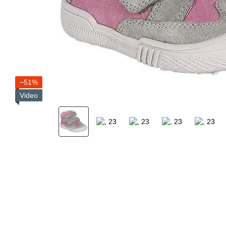
−51%
Video