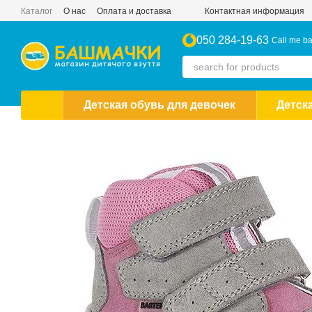
Skip to main content
Каталог
О нас
Оплата и доставка
Контактная информация
050 284-19-63
Call me b
Детская обувь для девочек
Детск