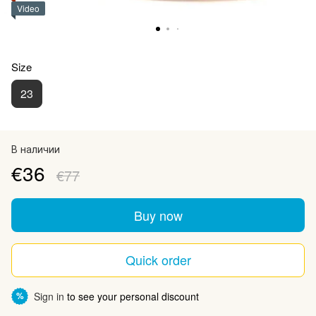
Video
Size
23
В наличии
€36
€77
Buy now
Quick order
Sign in
to see your personal discount
%