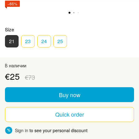
−66%
Size
21
23
24
25
В наличии
€25
€73
Buy now
Quick order
Sign in
to see your personal discount
%