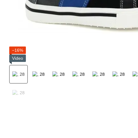
−16%
Video