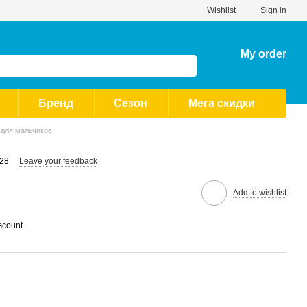
Wishlist
Sign in
My order
Бренд
Сезон
Мега скидки
 для мальчиков
 28
Leave your feedback
Add to wishlist
scount