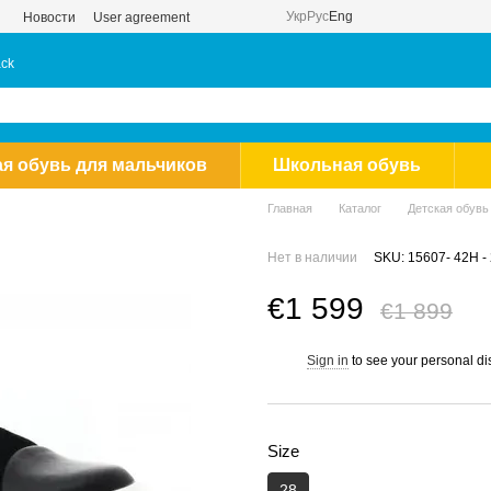
Укр
Рус
Eng
Новости
User agreement
ack
ая обувь для мальчиков
Школьная обувь
Главная
Каталог
Детская обувь
Нет в наличии
SKU: 15607- 42Н -
€1 599
€1 899
Sign in
to see your personal di
%
Size
28