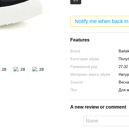
Notify me when back in
Features
Brand
Barte
Категория обуви
Полуб
Размерный ряд
27-32
Материал верха обуви
Натур
Season
Весна
Пол
Для м
A new review or comment