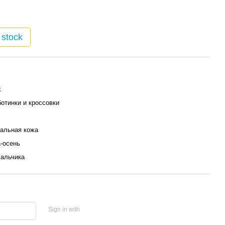
 stock
k
отинки и кроссовки
альная кожа
-осень
альчика
Sign in with