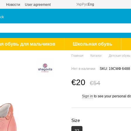
Укр
Рус
Eng
Новости
User agreement
ack
ая обувь для мальчиков
Школьная обувь
Главная
Каталог
Детская обувь
Нет в наличии
SKU: 19СМФ 6488 
€20
€54
Sign in
to see your personal di
%
Size
32