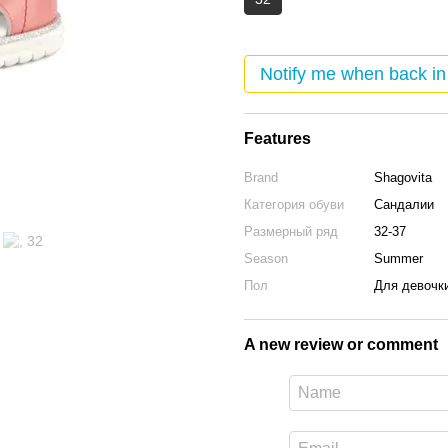
Notify me when back in
Features
Brand
Shagovita
Категория обуви
Сандалии
Размерный ряд
32-37
Season
Summer
Пол
Для девочк
A new review or comment