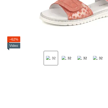
−62%
Video