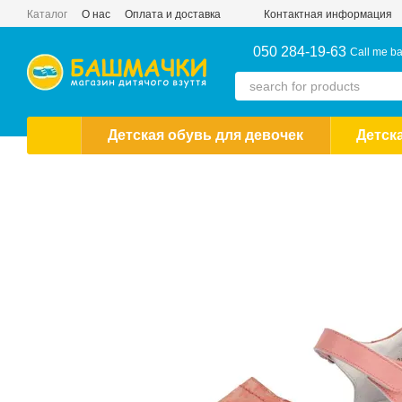
Skip to main content
Каталог
О нас
Оплата и доставка
Контактная информация
050 284-19-63
Call me b
Детская обувь для девочек
Детск