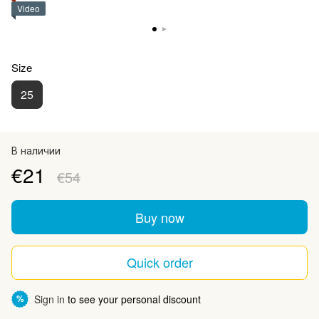
Video
Size
25
В наличии
€21
€54
Buy now
Quick order
Sign in
to see your personal discount
%