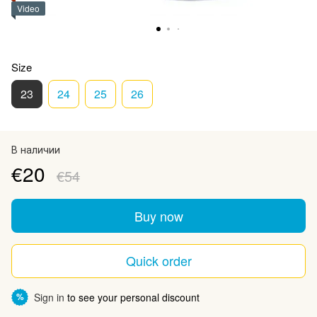
Video
Size
23
24
25
26
В наличии
€20
€54
Buy now
Quick order
Sign in
to see your personal discount
%