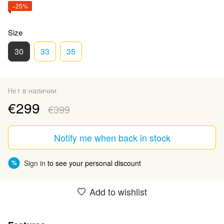
−25%
Size
30
33
35
Нет в наличии
€299
€399
Notify me when back in stock
Sign in
to see your personal discount
%
Add to wishlist