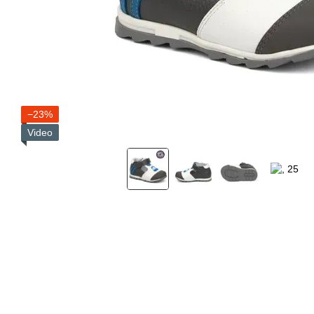
−23%
Video