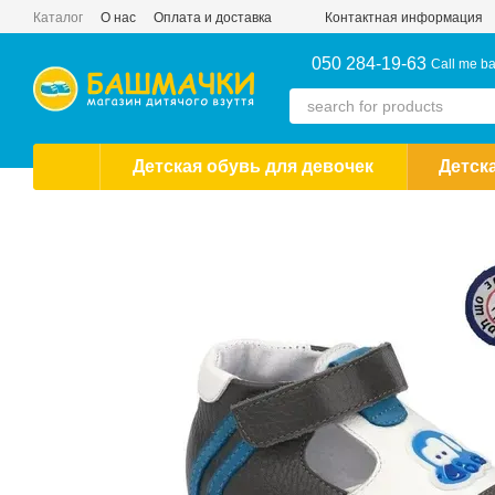
Skip to main content
Каталог
О нас
Оплата и доставка
Контактная информация
050 284-19-63
Call me b
Детская обувь для девочек
Детск