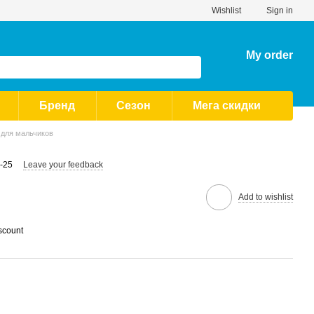
Wishlist
Sign in
My order
Бренд
Сезон
Мега скидки
 для мальчиков
-25
Leave your feedback
Add to wishlist
scount