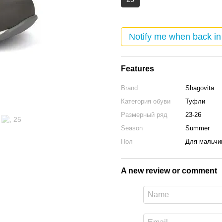
Notify me when back in
Features
Brand
Shagovita
Категория обуви
Туфли
Размерный ряд
23-26
Season
Summer
Пол
Для мальчи
A new review or comment