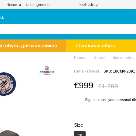
Укр
Рус
Eng
Новости
User agreement
ack
ая обувь для мальчиков
Школьная обувь
Главная
Каталог
Детская обувь
Нет в наличии
SKU: 18СМФ 2391 
€999
€1 299
Sign in
to see your personal di
%
Size
25