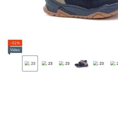
−51%
Video