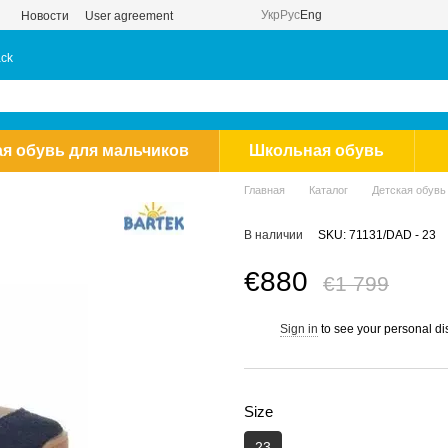
Укр
Рус
Eng
Новости
User agreement
ack
ая обувь для мальчиков
Школьная обувь
Главная
Каталог
Детская обувь
В наличии
SKU: 71131/DAD - 23
€880
€1 799
Sign in
to see your personal di
%
Size
23