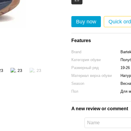
Buy now
Quick ord
Features
Brand
Barte
Категория обуви
Полуб
Размерный ряд
19-26
Материал верха обуви
Натур
Season
Весна
Пол
Для м
A new review or comment