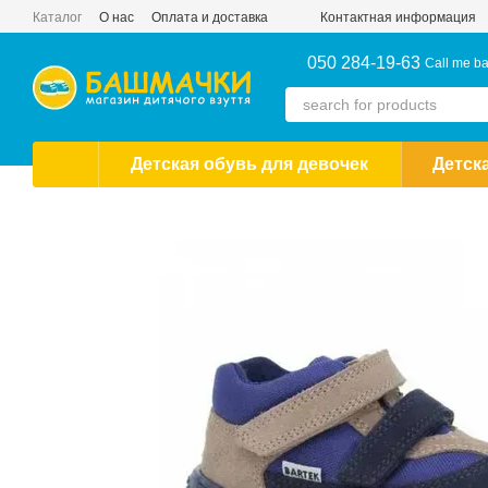
Skip to main content
Каталог
О нас
Оплата и доставка
Контактная информация
050 284-19-63
Call me b
Детская обувь для девочек
Детск