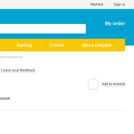
Wishlist
Sign in
My order
Бренд
Сезон
Мега скидки
 для мальчиков
Leave your feedback
Add to wishlist
scount