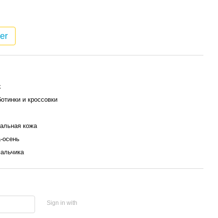
er
k
отинки и кроссовки
альная кожа
-осень
альчика
Sign in with