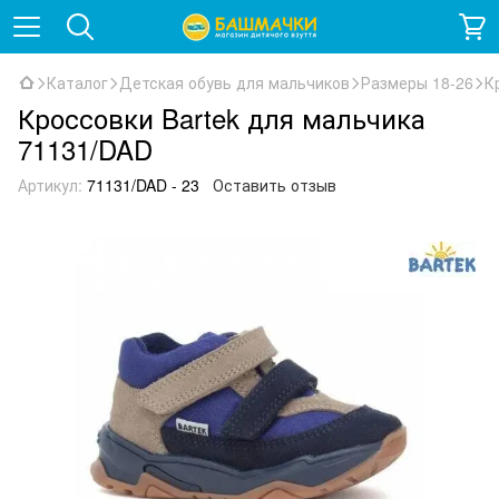
Каталог
Детская обувь для мальчиков
Размеры 18-26
К
Кроссовки Bartek для мальчика
71131/DAD
Артикул:
71131/DAD - 23
Оставить отзыв