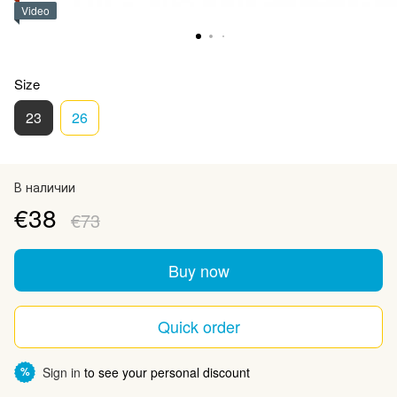
Video
Size
23
26
В наличии
€38
€73
Buy now
Quick order
Sign in
to see your personal discount
%