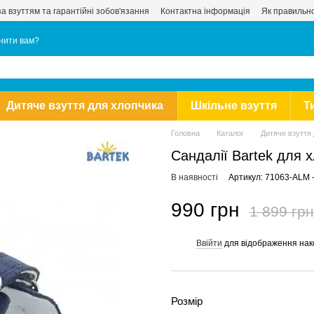
за взуттям та гарантійні зобов'язання
Контактна інформація
Як правильно
нити вам?
Дитяче взуття для хлопчика
Шкільне взуття
Т
Головна
Каталог
Дитяче взуття
Сандалії Bartek для 
В наявності
Артикул: 71063-ALM -
990 грн
1 899 грн
Ввійти
для відображення нак
%
Розмір