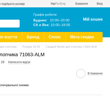
Укр
Рус
Eng
Бажання
Вхід
 підібрати розмір
Графік роботи:
Мій кошик
Будние:
10:00–20:00
Сб и Вск:
10:00–18:00
ип взуття
Бренд
Сезон
Мега скидки
 для хлопчика
Розміри 18-26
Сандалії Bartek для хлопчика 71063-ALM
хлопчика 71063-ALM
 23
Написати відгук
В бажання
опичувальної знижки