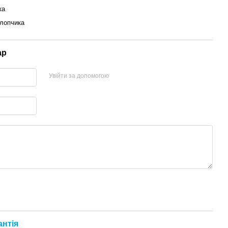
ка
лопчика
ар
Увійти за допомогою
антія