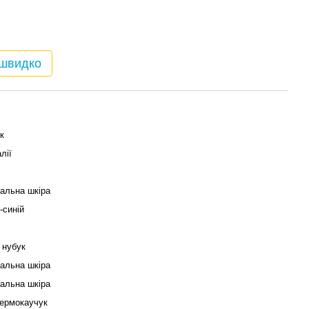
 швидко
к
лії
альна шкіра
-синій
 нубук
альна шкіра
альна шкіра
термокаучук