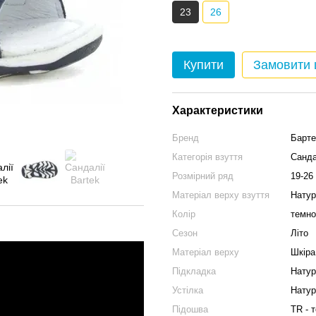
23
26
Купити
Замовити
Характеристики
Бренд
Барте
Категорія взуття
Санда
Розмірний ряд
19-26
Матеріал верху взуття
Натур
Колір
темно
Сезон
Літо
Матеріал верху
Шкіра
Підкладка
Натур
Устілка
Натур
Підошва
TR - 