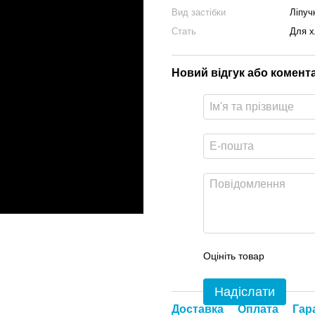
Вид застібки
Ліпуч
Стать
Для х
Новий відгук або комент
Оцініть товар
Надіслати
Доставка
Оплата
Гар