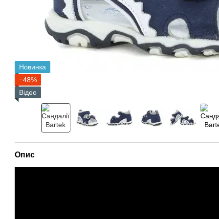
Новинка
−48%
Відео
Опис