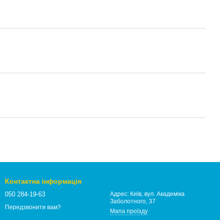
Контактна інформація
050 284-19-63
Адрес: Київ, вул. Академіка
Заболотного, 37
Передзвонити вам?
Мапа проїзду