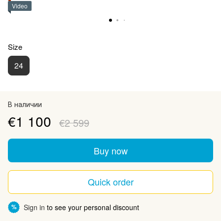
Video
Size
24
В наличии
€1 100
€2 599
Buy now
Quick order
Sign in
to see your personal discount
%