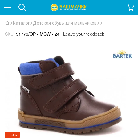
Каталог
Детская обувь для мальчиков
SKU:
91776/OP - MCW - 24
Leave your feedback
−58%