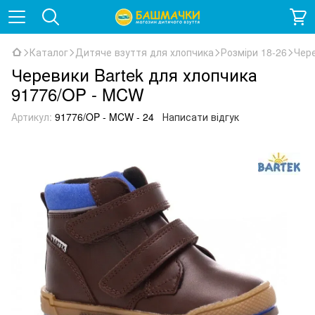
Каталог
Дитяче взуття для хлопчика
Розміри 18-26
Чере
Черевики Bartek для хлопчика
91776/OP - MCW
Артикул:
91776/OP - MCW - 24
Написати відгук