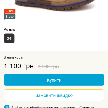
−58%
Відео
Розмір
24
В наявності
1 100 грн
2 599 грн
Купити
Замовити швидко
Ввійти
для відображення накопичувальної знижки
%