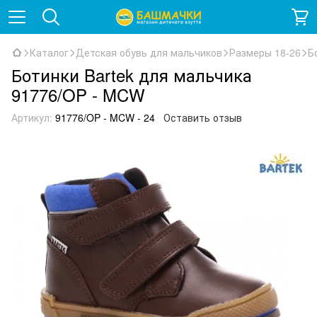
Каталог
Детская обувь для мальчиков
Размеры 18-26
Б
Ботинки Bartek для мальчика
91776/OP - MCW
Артикул:
91776/OP - MCW - 24
Оставить отзыв