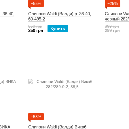
−55%
−25%
. 36-40,
Слипони Waldi (Валди) р. 36-40,
Слипони Wal
60-495-2
черный 282/
550 грн
399 грн
Купить
250 грн
299 грн
−58%
 ВИКА
Слипони Waldi (Валди) Вика6