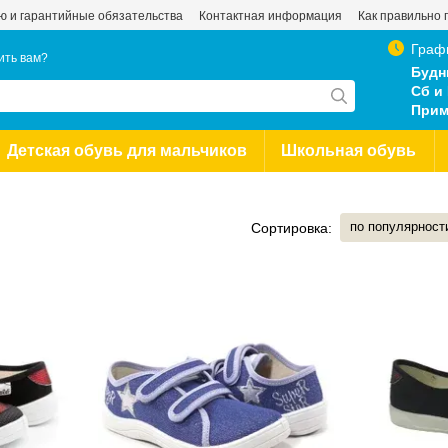
ью и гарантийные обязательства
Контактная информация
Как правильно 
Граф
ить вам?
Будн
Сб и 
Прим
Детская обувь для мальчиков
Школьная обувь
по популярност
Сортировка: