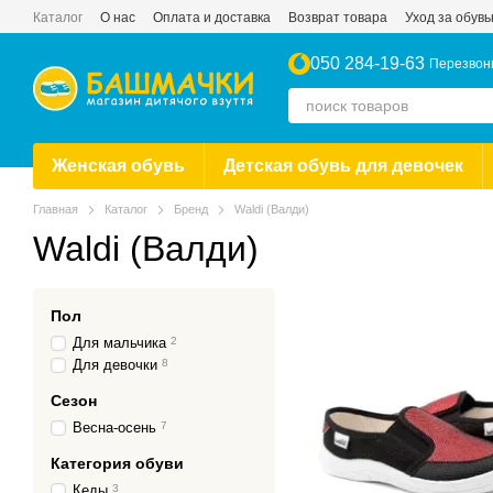
Перейти к основному контенту
Каталог
О нас
Оплата и доставка
Возврат товара
Уход за обув
Новости
Публичный договор купли-продажи
Отзывы о магазине
050 284-19-63
Перезвон
Женская обувь
Детская обувь для девочек
Главная
Каталог
Бренд
Waldi (Валди)
Waldi (Валди)
Пол
Для мальчика
2
Для девочки
8
Сезон
Весна-осень
7
Категория обуви
Кеды
3