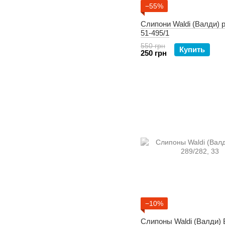
−55%
Слипони Waldi (Валди) р
51-495/1
550 грн
Купить
250 грн
−10%
Слипоны Waldi (Валди)