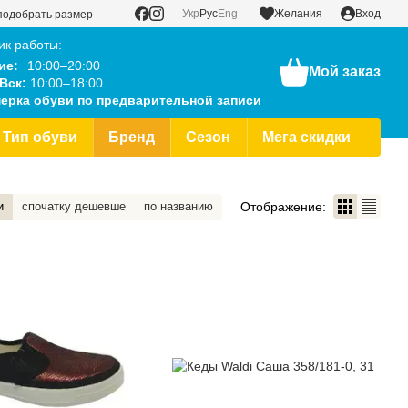
Укр
Рус
Eng
Желания
Вход
подобрать размер
ик работы:
ие:
10:00–20:00
Мой заказ
Вск:
10:00–18:00
ерка обуви по предварительной записи
Тип обуви
Бренд
Сезон
Мега скидки
Отображение:
и
спочатку дешевше
по названию