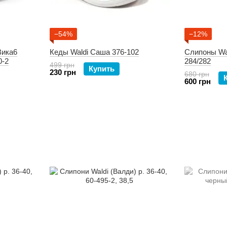
−54%
−12%
Вика6
Кеды Waldi Саша 376-102
Слипоны Wa
0-2
284/282
499 грн
Купить
230 грн
680 грн
600 грн