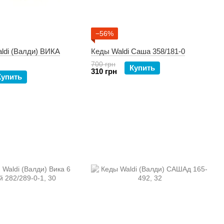
−56%
ldi (Валди) ВИКА
Кеды Waldi Саша 358/181-0
700 грн
Купить
310 грн
Купить