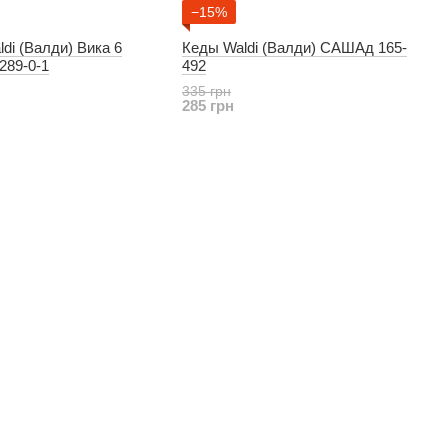
−15%
di (Валди) Вика 6
Кеды Waldi (Валди) САШАд 165-
289-0-1
492
335 грн
285 грн