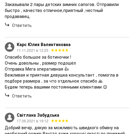
Заказывали 2 пары детских зимних сапогов. Отправили
быстро , качество отличное,приятный ,честный
продававец.
Ответить
Карс Юлия Валентиновна
11.11.2021 в 12:25
Спасибо большое за ботиночки !
Очень довольны , размер подошёл
Отправка Мега оперативная 👍
Вежливая и приятная девушка консультант , помогла в
подборе размера , за что отдельное спасибо 🙏
Будем теперь вашими постоянными клиентами 😉
Ответить
Світлана Забудська
17.06.2021 в 19:12
Добрий вечір, дякую за можливість швидкого обміну на
необхідний розмір.Взуття дуже хорошої якості по приємній