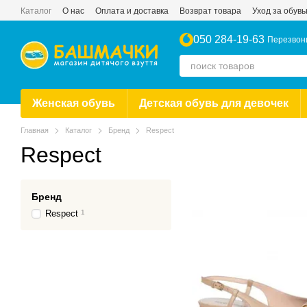
Перейти к основному контенту
Каталог
О нас
Оплата и доставка
Возврат товара
Уход за обув
050 284-19-63
Перезвон
Женская обувь
Детская обувь для девочек
Главная
Каталог
Бренд
Respect
Respect
Бренд
Respect
1