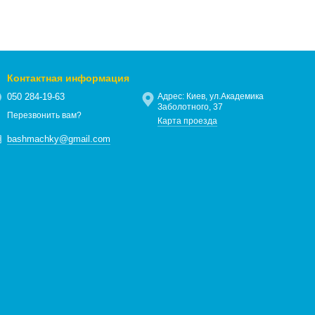
и комфорта своим клиентам, и в тоже время, с обязательным
се
покупатели всегда были довольны не только качественной
да
Respect является уважение к пок
у
пателям - Respect Yourself
Контактная информация
050 284-19-63
Адрес: Киев, ул.Академика
Заболотного, 37
Перезвонить вам?
Карта проезда
bashmachky@gmail.com