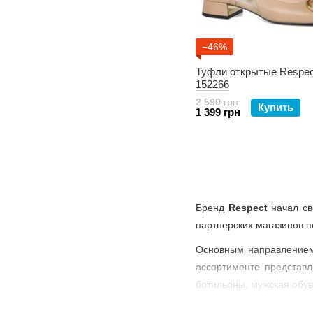
−46%
Туфли открытые Respec
152266
2 590 грн
Купить
1 399 грн
Бренд
Respect
начал с
партнерских магазинов п
Основным направлением 
ассортименте представл
ботильоны, мужская обув
Команда Respect постоя