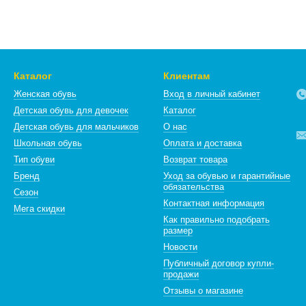
авляя свои усилия на обеспечение, в первую очередь, удобства 
 элегантности всей производимой обуви.
это клиенты, поэтому все усилия
компании
направлены, чтобы
в
ью, но и качественным обслуживанием, поэтому философией брен
Каталог
Клиентам
Женская обувь
Вход в личный кабинет
Детская обувь для девочек
Каталог
Детская обувь для мальчиков
О нас
Школьная обувь
Оплата и доставка
Тип обуви
Возврат товара
Бренд
Уход за обувью и гарантийные
обязательства
Сезон
Контактная информация
Мега скидки
Как правильно подобрать
размер
Новости
Публичный договор купли-
продажи
Отзывы о магазине