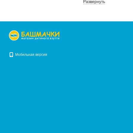
Развернуть
модными трендами, напр
акцентом на обеспечение
Главное для Respect – 
женской и мужской обув
(уважение к себе).
Мобильная версия