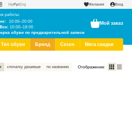
Укр
Рус
Eng
Желания
Вход
ик работы:
ие:
10:00–20:00
Мой заказ
Вск:
10:00–18:00
ерка обуви по предварительной записи
Тип обуви
Бренд
Сезон
Мега скидки
Отображение:
и
спочатку дешевше
по названию