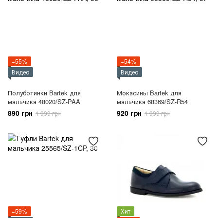
−55%
−54%
Видео
Видео
Полуботинки Bartek для
Мокасины Bartek для
мальчика 48020/SZ-PAA
мальчика 68369/SZ-R54
890 грн
920 грн
1 999 грн
1 999 грн
−59%
Хит