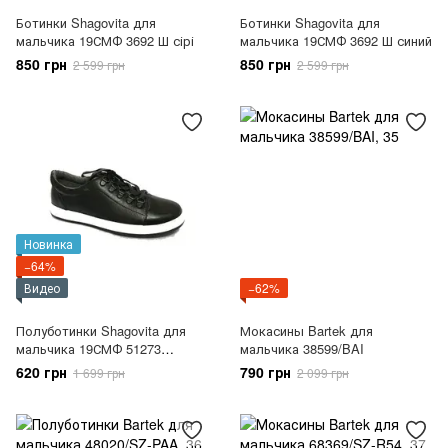
Ботинки Shagovita для
Ботинки Shagovita для
мальчика 19СМФ 3692 Ш сірі
мальчика 19СМФ 3692 Ш синий
850 грн
850 грн
2 599 грн
2 599 грн
Новинка
−64%
Видео
−62%
Полуботинки Shagovita для
Мокасины Bartek для
мальчика 19СМФ 51273
мальчика 38599/BAI
черный
620 грн
790 грн
1 699 грн
2 099 грн