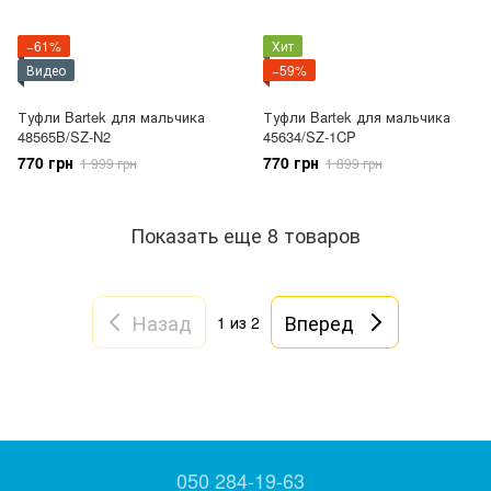
−61%
Хит
Видео
−59%
Туфли Bartek для мальчика
Туфли Bartek для мальчика
48565B/SZ-N2
45634/SZ-1CP
770 грн
770 грн
1 999 грн
1 899 грн
Показать еще 8 товаров
Назад
Вперед
1
из 2
050 284-19-63