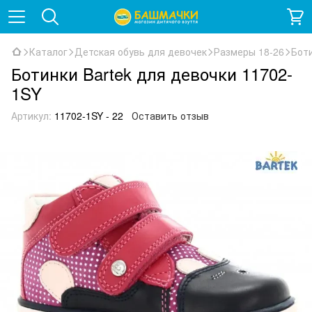
Каталог
Детская обувь для девочек
Размеры 18-26
Боти
Ботинки Bartek для девочки 11702-
1SY
Артикул:
11702-1SY - 22
Оставить отзыв