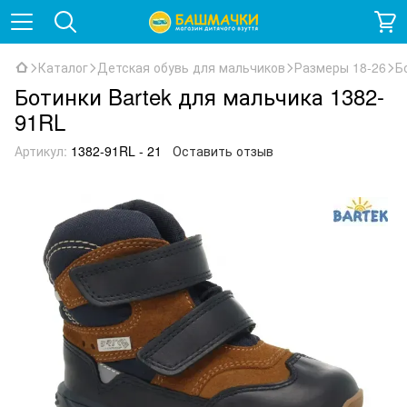
Каталог
Детская обувь для мальчиков
Размеры 18-26
Б
Ботинки Bartek для мальчика 1382-
91RL
Артикул:
1382-91RL - 21
Оставить отзыв