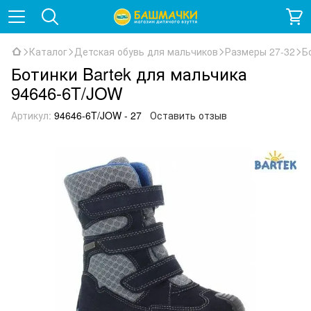
Каталог
Детская обувь для мальчиков
Размеры 27-32
Б
Ботинки Bartek для мальчика
94646-6T/JOW
Артикул:
94646-6T/JOW - 27
Оставить отзыв