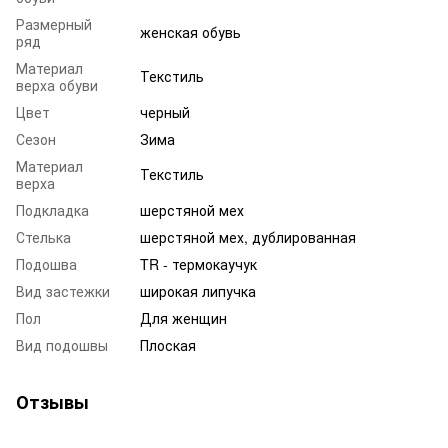
Размерный
женская обувь
ряд
Материал
Текстиль
верха обуви
Цвет
черный
Сезон
Зима
Материал
Текстиль
верха
Подкладка
шерстяной мех
Стелька
шерстяной мех, дублированная
Подошва
TR - термокаучук
Вид застежки
широкая липучка
Пол
Для женщин
Вид подошвы
Плоская
Отзывы