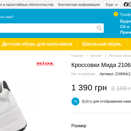
ью и гарантийные обязательства
Контактная информация
Еще
Граф
ить вам?
Будн
Сб и 
Прим
Детская обувь для мальчиков
Школьная обувь
Главная
Каталог
Женская обув
Кроссовки Мида 2106
Нет в наличии
Артикул: 210694(1
1 390 грн
2 100 
Войти
для отображения нако
%
Размер