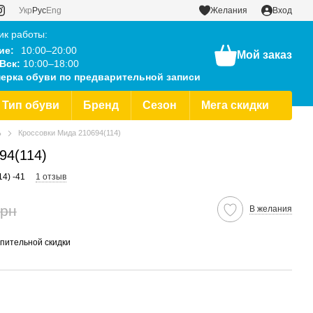
Укр
Рус
Eng
Желания
Вход
ик работы:
ие:
10:00–20:00
Мой заказ
Вск:
10:00–18:00
ерка обуви по предварительной записи
Тип обуви
Бренд
Сезон
Мега скидки
ь
Кроссовки Мида 210694(114)
94(114)
14) -41
1 отзыв
грн
В желания
пительной скидки