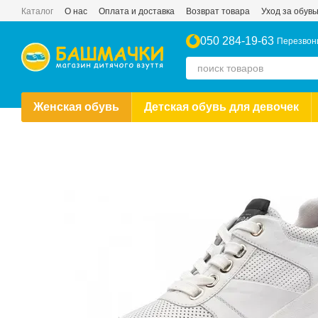
Перейти к основному контенту
Каталог
О нас
Оплата и доставка
Возврат товара
Уход за обув
050 284-19-63
Перезвон
Женская обувь
Детская обувь для девочек