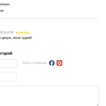
женщин
кая
22 в 10:18
 дякую, вони чудові!
нтарий
Войти с помощью