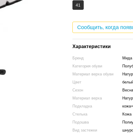
41
Сообщить, когда появ
Характеристики
Бренд
Mида
Категория обуви
Полуб
Материал верха обуви
Натур
Цвет
белы
Сезон
Весна
Материал верха
Натур
Подкладка
кожа+
Стелька
Кожа 
Подошва
Полиу
Вид застежки
шнур