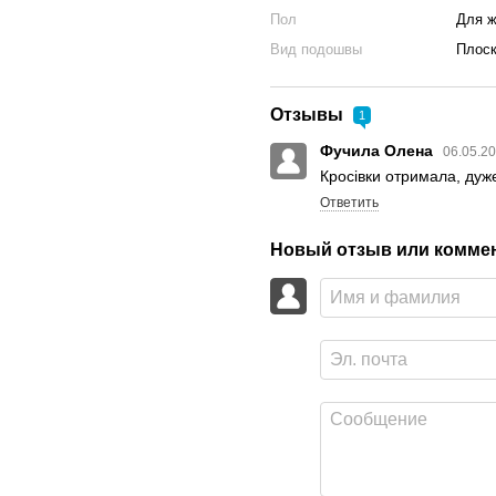
Пол
Для 
Вид подошвы
Плос
Отзывы
1
Фучила Олена
06.05.20
Кросівки отримала, дуже
Ответить
Новый отзыв или комме