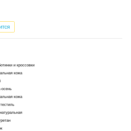
ится
отинки и кроссовки
альная кожа
й
-осень
альная кожа
тестиль
натуральная
ретан
ок