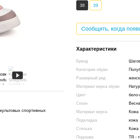
38
39
Сообщить, когда появ
Характеристики
Бренд
Шаго
Категория обуви
Полуб
Размерный ряд
женск
Материал верха обуви
Натур
Цвет
бело-
Сезон
Весна
 культовых спортивных
Материал верха
Кожа 
Подкладка
кожа
Стелька
Кожа 
Подошва
TR - 