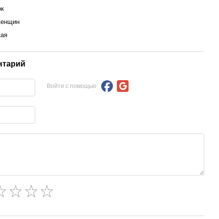
ок
женщин
кая
нтарий
Войти с помощью