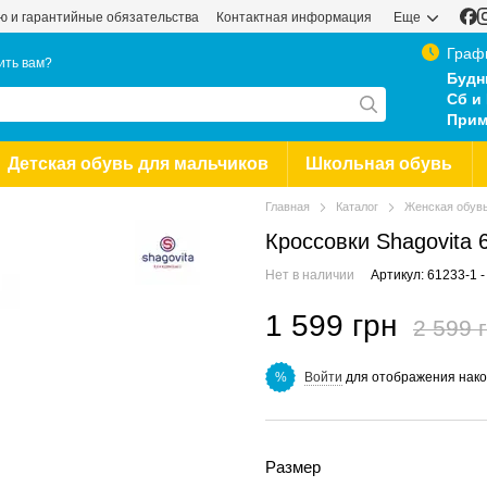
ью и гарантийные обязательства
Контактная информация
Еще
Граф
ить вам?
Будн
Сб и 
Прим
Детская обувь для мальчиков
Школьная обувь
Главная
Каталог
Женская обув
Кроссовки Shagovita 
Нет в наличии
Артикул: 61233-1 -
1 599 грн
2 599 
Войти
для отображения нако
%
Размер