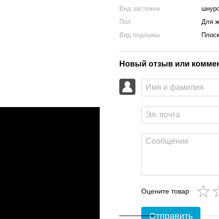
Вид застежки
шнур
Пол
Для 
Вид подошвы
Плос
Новый отзыв или комме
Оцените товар
Отправить