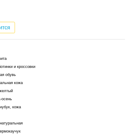
ится
вита
отинки и кроссовки
ая обувь
альная кожа
желтый
-осень
нубук, кожа
натуральная
термокаучук