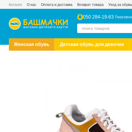
Перейти к основному контенту
Каталог
О нас
Оплата и доставка
Возврат товара
Уход за обув
050 284-19-63
Перезвон
Женская обувь
Детская обувь для девочек