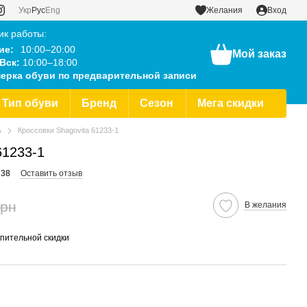
Укр
Рус
Eng
Желания
Вход
ик работы:
ие:
10:00–20:00
Мой заказ
Вск:
10:00–18:00
ерка обуви по предварительной записи
Тип обуви
Бренд
Сезон
Мега скидки
ь
Кроссовки Shagovita 61233-1
61233-1
 38
Оставить отзыв
грн
В желания
пительной скидки