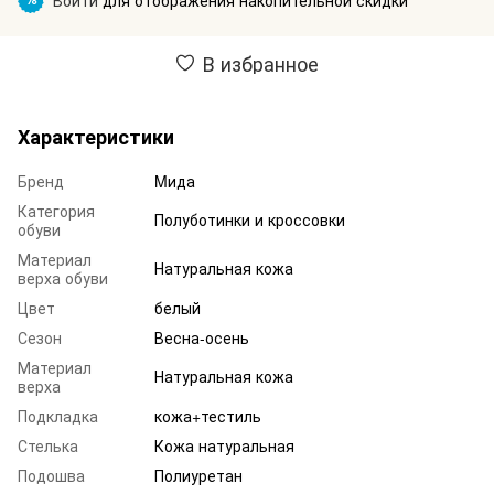
В избранное
Характеристики
Бренд
Mида
Категория
Полуботинки и кроссовки
обуви
Материал
Натуральная кожа
верха обуви
Цвет
белый
Сезон
Весна-осень
Материал
Натуральная кожа
верха
Подкладка
кожа+тестиль
Стелька
Кожа натуральная
Подошва
Полиуретан