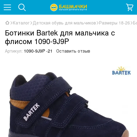
Каталог
Детская обувь для мальчиков
Размеры 18-26
Б
Ботинки Bartek для мальчика с
флисом 1090-9J9P
Артикул:
1090-9J9P -21
Оставить отзыв