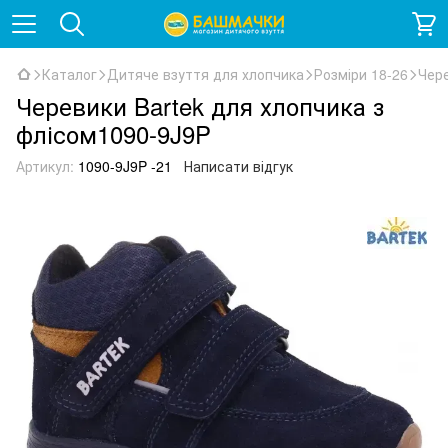
Каталог
Дитяче взуття для хлопчика
Розміри 18-26
Чере
Черевики Bartek для хлопчика з
флісом1090-9J9P
Артикул:
1090-9J9P -21
Написати відгук