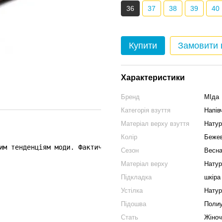
36
37
38
39
40
Купити
Замовити
Характеристики
Бренд
МІда
Категорія взуття
Напів
Матеріал верху взуття
Натур
Колір
Беже
им тенденціям моди. Фактичний замір устілки:
Сезон
Весна
Матеріал верху
Натур
Підкладка
шкіра
Устілка
Натур
Підошва
Полиу
Стать
Жіноч