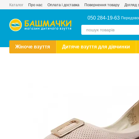
Перейти до основного контенту
Каталог
Про нас
Оплата і доставка
Повернення товару
Догляд 
Новини
Публічний договір купівлі-продажу
Відгуки про магазин
050 284-19-63
Передзво
Жіноче взуття
Дитяче взуття для дівчинки