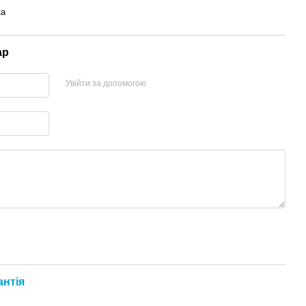
ка
ар
Увійти за допомогою
антія