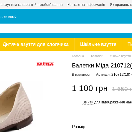
за взуттям та гарантійні зобов'язання
Контактна інформація
Як правильно
нити вам?
Дитяче взуття для хлопчика
Шкільне взуття
Т
Головна
Каталог
Жіноче взуття
Балетки Міда 210712(
В наявності
Артикул: 210712(18) 
1 100 грн
1 650 
Ввійти
для відображення нак
%
Розмір