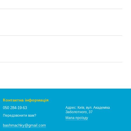
Контактна інформація
050 284-19-63
Адрес: Київ, вул. Академіка
Заболотного, 37
Передзвонити вам?
Мапа проїзду
bashmachky@gmail.com