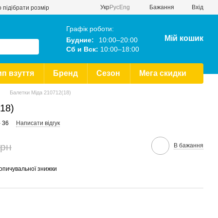
Укр
Рус
Eng
Бажання
Вхід
 підібрати розмір
Графік роботи:
Мій кошик
Будние:
10:00–20:00
Сб и Вск:
10:00–18:00
ип взуття
Бренд
Сезон
Мега скидки
Балетки Міда 210712(18)
18)
- 36
Написати відгук
грн
В бажання
опичувальної знижки