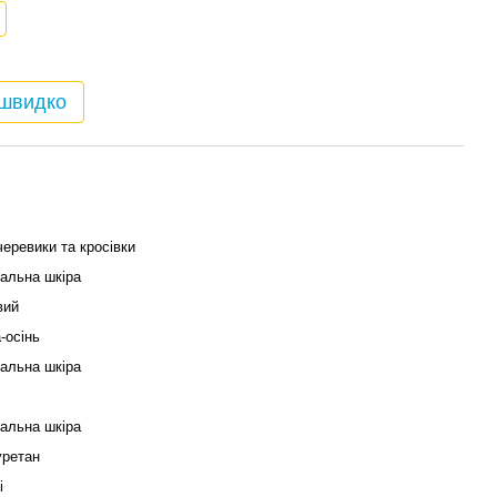
 швидко
черевики та кросівки
альна шкіра
вий
-осінь
альна шкіра
альна шкіра
ретан
і