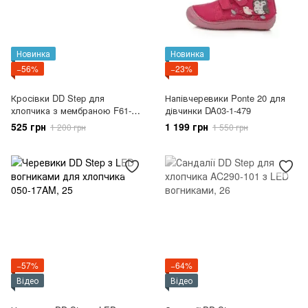
Новинка
Новинка
−56%
−23%
Кросівки DD Step для
Напівчеревики Ponte 20 для
хлопчика з мембраною F61-
дівчинки DA03-1-479
626M
525 грн
1 199 грн
1 200 грн
1 550 грн
−57%
−64%
Відео
Відео