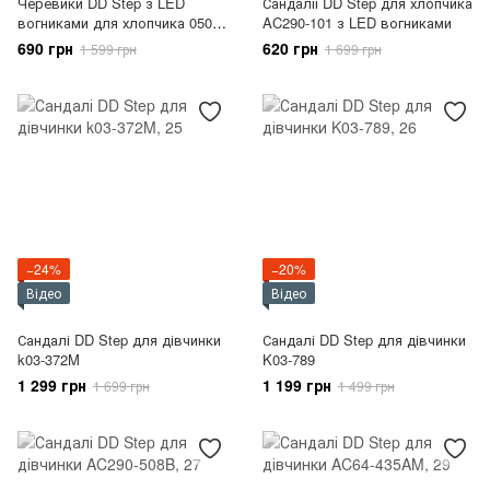
Черевики DD Step з LED
Сандалії DD Step для хлопчика
вогниками для хлопчика 050-
AC290-101 з LED вогниками
17AM
690 грн
620 грн
1 599 грн
1 699 грн
−24%
−20%
Відео
Відео
Сандалі DD Step для дівчинки
Сандалі DD Step для дівчинки
k03-372M
K03-789
1 299 грн
1 199 грн
1 699 грн
1 499 грн