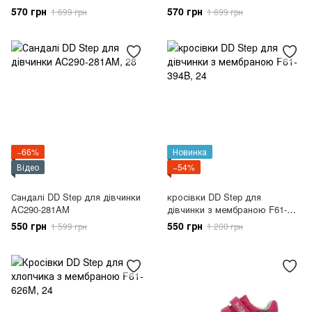
570 грн
570 грн
1 699 грн
1 699 грн
−66%
Новинка
Відео
−54%
Сандалі DD Step для дівчинки
кросівки DD Step для
AC290-281AM
дівчинки з мембраною F61-
394B
550 грн
550 грн
1 599 грн
1 200 грн