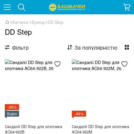
Каталог
Бренд
DD Step
DD Step
Фільтр
За популярністю
−66%
Відео
−66%
Сандалії DD Step для хлопчика
Сандалії DD Step для хлопчика
AC64-922B
AC64-922M