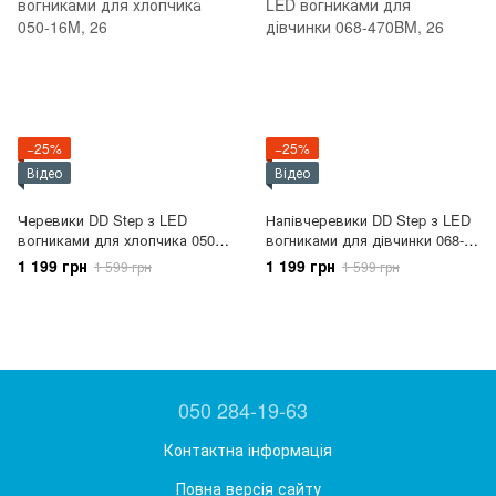
−25%
−25%
Відео
Відео
Черевики DD Step з LED
Напівчеревики DD Step з LED
вогниками для хлопчика 050-
вогниками для дівчинки 068-
16M
470BM
1 199 грн
1 199 грн
1 599 грн
1 599 грн
050 284-19-63
Контактна інформація
Повна версія сайту