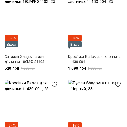
−67%
−16%
Відео
Відео
Сандалії Shagovita для
Кросівки Bartek для хлопчика
дівчинки 19СМФ 24193
11430-004
520 грн
1 599 грн
1 599 грн
1 899 грн
−54%
−45%