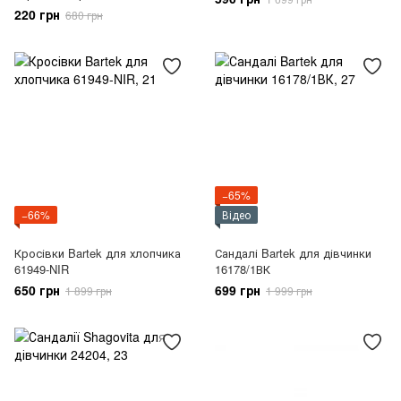
220 грн
680 грн
−65%
−66%
Відео
Кросівки Bartek для хлопчика
Сандалі Bartek для дівчинки
61949-NIR
16178/1ВК
650 грн
699 грн
1 899 грн
1 999 грн