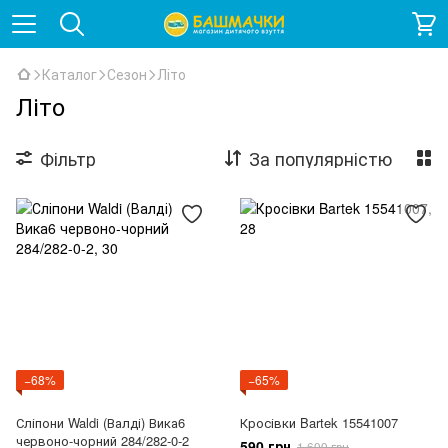
Каталог
Сезон
Літо
Літо
Фільтр
За популярністю
−68%
−65%
Сліпони Waldi (Валді) Вика6
Кросівки Bartek 15541007
червоно-чорний 284/282-0-2
590 грн
1 699 грн