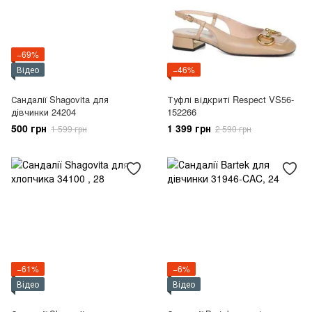
−69%
Відео
−46%
Сандалії Shagovita для
Туфлі відкриті Respect VS56-
дівчинки 24204
152266
500 грн
1 399 грн
1 599 грн
2 590 грн
−61%
−6%
Відео
Відео