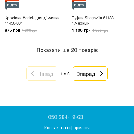
Відео
Відео
Кросівки Bartek для дівчинки
Туфли Shagovita 61183-
11430-001
1.Черный
875 грн
1 100 грн
1 899 грн
1 999 грн
Показати ще 20 товарів
Назад
Вперед
1
з 6
050 284-19-63
Контактна інформація