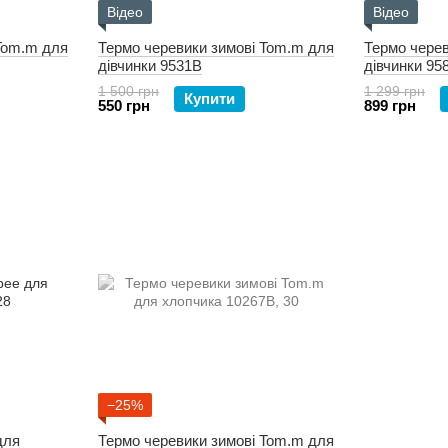
Відео
Відео
Tom.m для
Термо черевики зимові Tom.m для
Термо черев
дівчинки 9531B
дівчинки 95
1 500 грн
1 299 грн
Купити
550 грн
899 грн
−25%
для
Термо черевики зимові Tom.m для