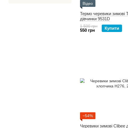
Відео
Термо черевики зимові 
дівчинки 9531D
1 500 грн
Купити
550 грн
−54%
Черевики зимові Clibee 