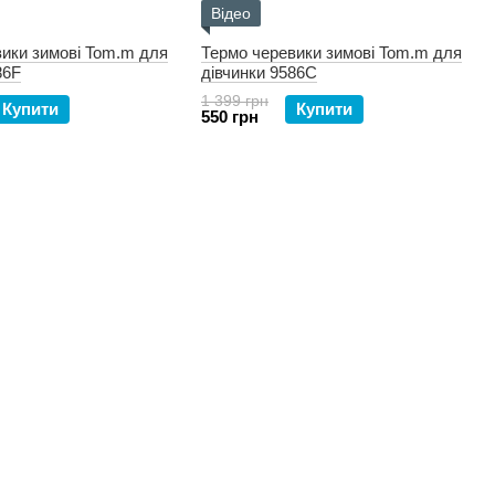
Відео
ики зимові Tom.m для
Термо черевики зимові Tom.m для
86F
дівчинки 9586C
1 399 грн
Купити
Купити
550 грн