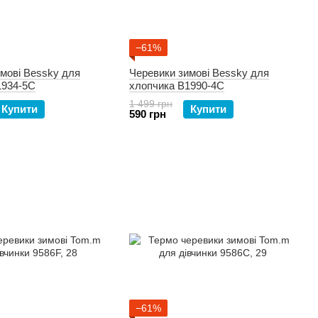
−61%
мові Bessky для
Черевики зимові Bessky для
1934-5C
хлопчика B1990-4C
1 499 грн
Купити
Купити
590 грн
−61%