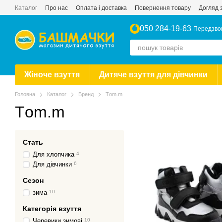
Перейти до основного контенту
Каталог
Про нас
Оплата і доставка
Повернення товару
Догляд 
050 284-19-63
Передзво
Жіноче взуття
Дитяче взуття для дівчинки
Головна
Каталог
Бренд
Тom.m
Тom.m
Стать
Для хлопчика
4
Для дівчинки
6
Сезон
зима
10
Категорія взуття
Черевики зимові
10