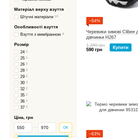
Матеріал верху взуття
Штучні матеріали
10
−54%
Особливості взуття
Черевики зимові Clibee 
Взуття з мембранною
4
дівчинки H267
Розмір
1 290 грн
Купити
590 грн
24
2
25
1
26
2
28
3
29
2
30
3
32
2
35
2
36
1
37
2
Ціна, грн
Від Ціна, грн
До Ціна, грн
ОК
−63%