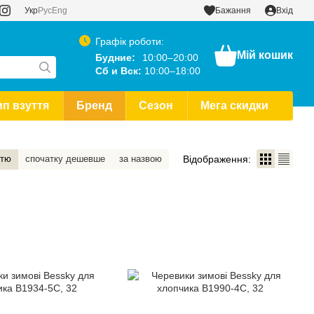
Укр
Рус
Eng
Бажання
Вхід
Графік роботи:
Мій кошик
Будние:
10:00–20:00
Сб и Вск:
10:00–18:00
ип взуття
Бренд
Сезон
Мега скидки
Відображення:
стю
спочатку дешевше
за назвою