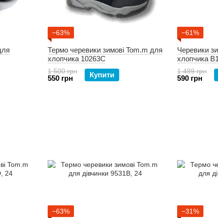
−63%
−61%
для
Термо черевики зимові Tom.m для
Черевики зи
хлопчика 10263C
хлопчика B
1 500 грн
1 499 грн
Купити
550 грн
590 грн
−63%
−31%