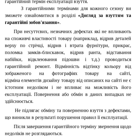
гарантійний термін експлуатації взуття.
З гарантійними термінами для кожного сезону ви
зможете ознайомитися в розділі
«Догляд за взуттям та
гарантійні зобов'язання»
.
При несуттєвих, незначних дефектах які не впливають
на споживчі властивості товару (наприклад, відрив деталей
верху по стрічці, відрив і втрата фурнітури, прикрас,
поломка замків-блискавок, відрив ранта, відставання
набійки, відклеювання підошви і т.д.) проводиться
гарантійний ремонт. Відмінність відтінку кольору від
зображеного на фотографіях товару на сайті,
відміна елементів дизайну товару від описаних на сайті не є
істотним недоліком і не впливає на можливість його
експлуатації. Повернення або обмін в даних випадках не
здійснюється.
Не підлягає обміну та поверненню взуття з дефектами,
що виникли в результаті порушення правил її експлуатації.
Після завершення гарантійного терміну звернення щодо
недоліків не розглядаються.