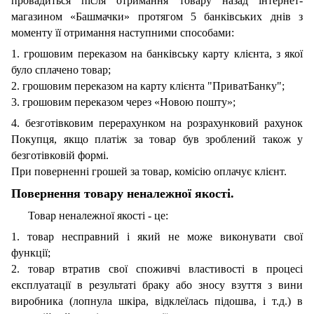
провадиться після отримання товару назад інтернет-
магазином «Башмачки» протягом 5 банківських днів з
моменту її отримання наступними способами:
1. грошовим переказом на банківську карту клієнта, з якої
було сплачено товар;
2. грошовим переказом на карту клієнта "ПриватБанку";
3. грошовим переказом через «Новою пошту»;
4. безготівковим перерахунком на розрахунковий рахунок
Покупця, якщо платіж за товар був зроблений також у
безготівковій формі.
При поверненні грошей за товар, комісію оплачує клієнт.
Повернення товару неналежної якості.
Товар неналежної якості - це:
1. товар несправний і який не може виконувати свої
функції;
2. товар втратив свої споживчі властивості в процесі
експлуатації в результаті браку або зносу взуття з вини
виробника (лопнула шкіра, відклеїлась підошва, і т.д.) в