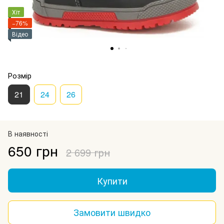
Хіт
−76%
Відео
Розмір
21
24
26
В наявності
650 грн
2 699 грн
Купити
Замовити швидко