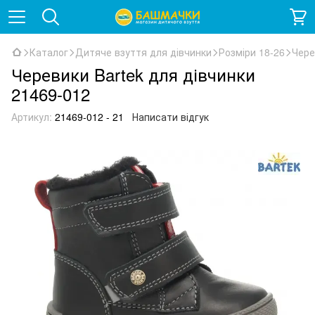
Каталог
Дитяче взуття для дівчинки
Розміри 18-26
Чере
Черевики Bartek для дівчинки
21469-012
Артикул:
21469-012 - 21
Написати відгук