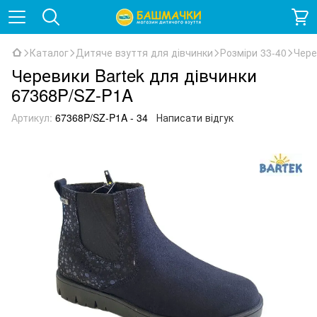
Каталог
Дитяче взуття для дівчинки
Розміри 33-40
Чере
Черевики Bartek для дівчинки
67368P/SZ-P1A
Артикул:
67368P/SZ-P1A - 34
Написати відгук