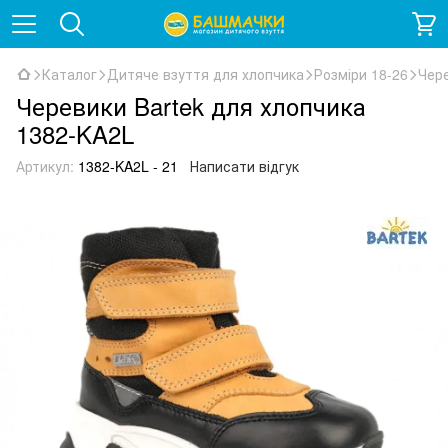
Каталог
Дитяче взуття для хлопчика
Розміри 18-26
Чере
Черевики Bartek для хлопчика
1382-KA2L
Артикул:
1382-KA2L - 21
Написати відгук