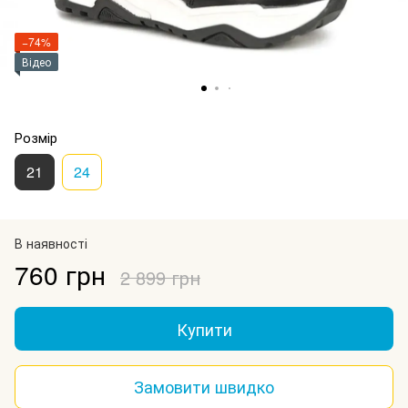
−74%
Відео
Розмір
21
24
В наявності
760 грн
2 899 грн
Купити
Замовити швидко