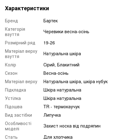
Характеристики
Бренд
Бартек
Категорія
Черевики весна-осінь
взуття
Розмірний ряд
19-26
Матеріал верху
Натуральна шкіра
взуття
Колір
Сірий, Блакитний
Сезон
Весна-осінь
Матеріал верху
Натуральна шкіра, шкіра нубук
Підкладка
Шкіра натуральна
Устілка
Шкіра натуральна
Підошва
TR - термокаучук
Вид застібки
Липучка
Особливості
Захист носка від подряпин
моделі
Стать
Для хлопчика