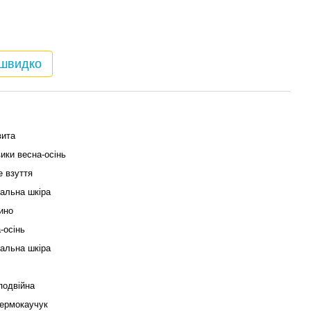
 швидко
вита
ики весна-осінь
е взуття
альна шкіра
ино
-осінь
альна шкіра
 осені.

, зухвалості надає груба підошва, а колірне рішення і тре
й стиль, при цьому гарантуючи надійне зчеплення на будь-я
подвійна
термокаучук