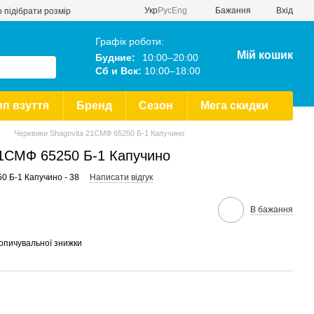
Укр
Рус
Eng
Бажання
Вхід
 підібрати розмір
Графік роботи:
Мій кошик
Будние:
10:00–20:00
Сб и Вск:
10:00–18:00
ип взуття
Бренд
Сезон
Мега скидки
Черевики Shagovita 21СМФ 65250 Б-1 Капучино
21СМФ 65250 Б-1 Капучино
0 Б-1 Капучино - 38
Написати відгук
В бажання
опичувальної знижки