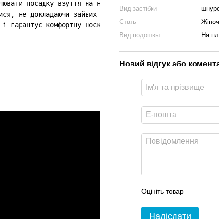
лювати посадку взуття на нозі; 

Вид застібки
шнуро
ися, не докладаючи зайвих зусиль; 

Стать
Жіноч
 і гарантує комфортну носку. 
Вид подошвы
На пл
Новий відгук або комент
Оцініть товар
Надіслати