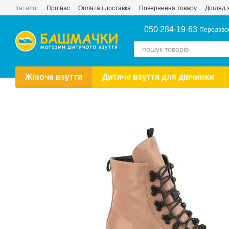
Перейти до основного контенту
Каталог
Про нас
Оплата і доставка
Повернення товару
Догляд 
Новини
Публічний договір купівлі-продажу
Відгуки про магазин
050 284-19-63
Передзво
Жіноче взуття
Дитяче взуття для дівчинки