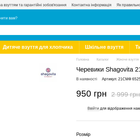
за взуттям та гарантійні зобов'язання
Контактна інформація
Як правильно
нити вам?
Дитяче взуття для хлопчика
Шкільне взуття
Т
Головна
Каталог
Жіноче взуття
Черевики Shagovita 
В наявності
Артикул: 21СМФ 6525
950 грн
2 999 грн
Ввійти
для відображення нак
%
Розмір