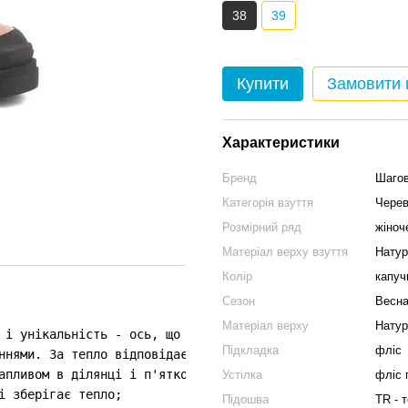
38
39
Купити
Замовити
Характеристики
Бренд
Шаго
Категорія взуття
Черев
Розмірний ряд
жіноч
Матеріал верху взуття
Натур
Колір
капуч
Сезон
Весна
Матеріал верху
Натур
 і унікальність - ось, що потрібно дівчинці-підлітку цієї
Підкладка
фліс
ннями. За тепло відповідає м'яка байка, за стиль -дизайн
апливом в ділянці і п'яткової частини створює неповторни
Устілка
фліс 
і зберігає тепло; 

Підошва
TR - 