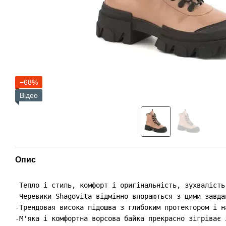
−68%
Відео
Опис
 Тепло і стиль, комфорт і оригінальність, зухвалість
 Черевики Shagovita відмінно впораються з цими завда
-Трендовая висока підошва з глибоким протектором і н
-М'яка і комфортна ворсова байка прекрасно зігріває 