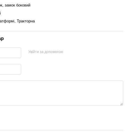
к, замок боковий
і
атформі, Тракторна
ар
Увійти за допомогою