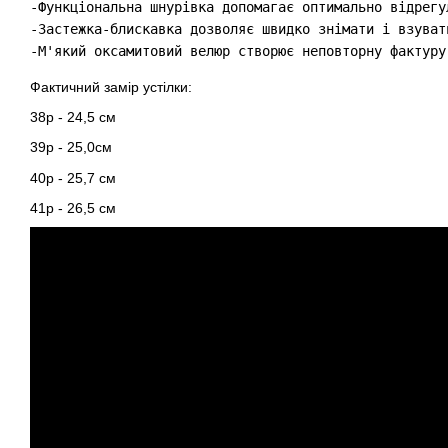
-Функціональна шнурівка допомагає оптимально відрегу
-Застежка-блискавка дозволяє швидко знімати і взуват
-М'який оксамитовий велюр створює неповторну фактуру
Фактичний замір устілки:
38р - 24,5 см
39р - 25,0см
40р - 25,7 см
41р - 26,5 см