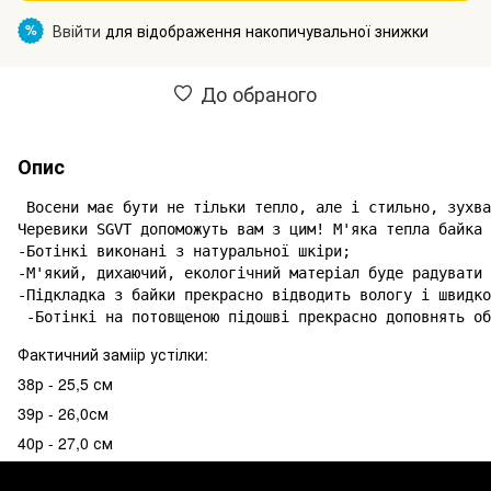
Ввійти
для відображення накопичувальної знижки
%
До обраного
Опис
 Восени має бути не тільки тепло, але і стильно, зухва
Черевики SGVT допоможуть вам з цим! М'яка тепла байка 
-Ботінкі виконані з натуральної шкіри; 

-М'який, дихаючий, екологічний матеріал буде радувати 
-Підкладка з байки прекрасно відводить вологу і швидко
 -Ботінкі на потовщеною підошві прекрасно доповнять об
Фактичний заміір устілки:
38р - 25,5 см
39р - 26,0см
40р - 27,0 см