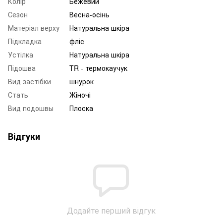
Колір
Бежевий
Сезон
Весна-осінь
Матеріал верху
Натуральна шкіра
Підкладка
фліс
Устілка
Натуральна шкіра
Підошва
TR - термокаучук
Вид застібки
шнурок
Стать
Жіночі
Вид подошвы
Плоска
Відгуки
Додайте перший відгук