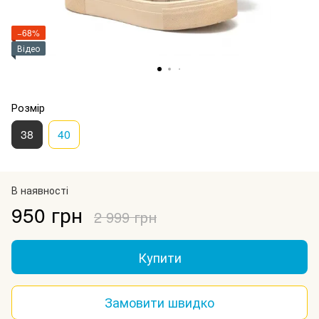
−68%
Відео
Розмір
38
40
В наявності
950 грн
2 999 грн
Купити
Замовити швидко