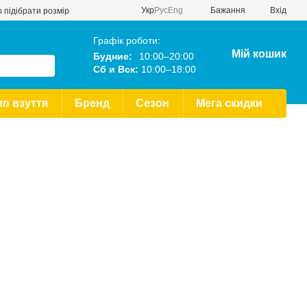
Укр
Рус
Eng
Бажання
Вхід
 підібрати розмір
Графік роботи:
Мій кошик
Будние:
10:00–20:00
Сб и Вск:
10:00–18:00
ип взуття
Бренд
Сезон
Мега скидки