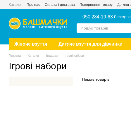
Перейти до основного контенту
Каталог
Про нас
Оплата і доставка
Повернення товару
Догляд 
Новини
Публічний договір купівлі-продажу
Відгуки про магазин
050 284-19-63
Передзво
Жіноче взуття
Дитяче взуття для дівчинки
Головна
Каталог
Іграшки
Ігрові набори
Ігрові набори
Немає товарів