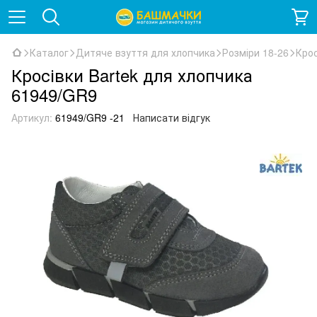
Каталог
Дитяче взуття для хлопчика
Розміри 18-26
Крос
Кросівки Bartek для хлопчика
61949/GR9
Артикул:
61949/GR9 -21
Написати відгук