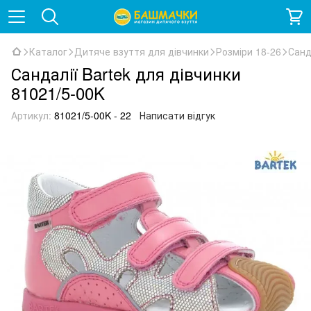
Каталог
Дитяче взуття для дівчинки
Розміри 18-26
Санд
Сандалії Bartek для дівчинки
81021/5-00K
Артикул:
81021/5-00K - 22
Написати відгук