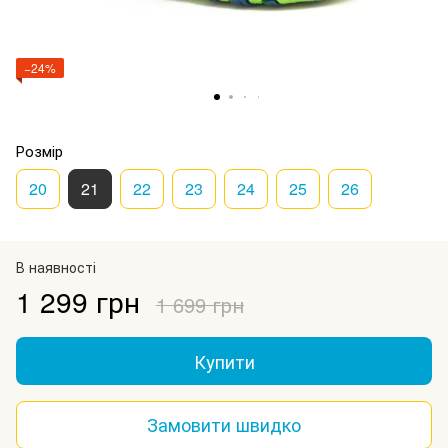
−24%
Розмір
20
21
22
23
24
25
26
В наявності
1 299 грн
1 699 грн
Купити
Замовити швидко